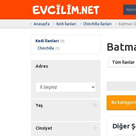
Anasayfa
Kedi İlanları
Chinchilla İlanları
Batman Chi
Kedi İlanları
(8)
Batman
Chinchilla
(1)
Tüm İlanlar
Adres
Bu kategorid
Yaş
Diğer Ş
Cinsiyet