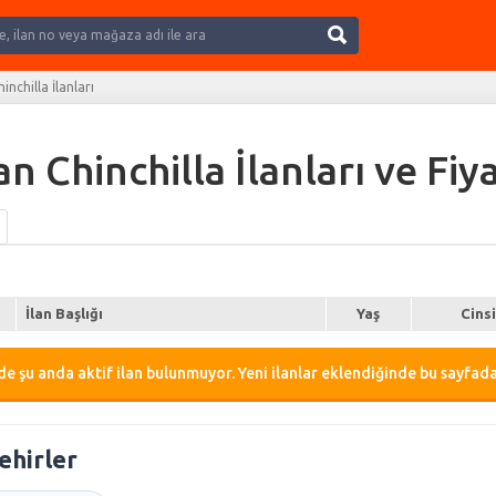
Ara
nchilla İlanları
 Chinchilla İlanları ve Fiya
İlan Başlığı
Yaş
Cins
e şu anda aktif ilan bulunmuyor. Yeni ilanlar eklendiğinde bu sayfada
ehirler