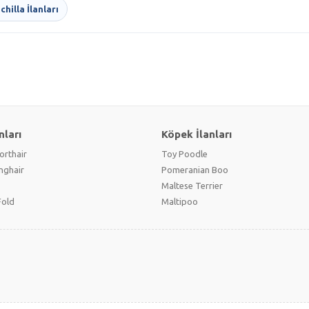
chilla İlanları
nları
Köpek İlanları
orthair
Toy Poodle
onghair
Pomeranian Boo
Maltese Terrier
Fold
Maltipoo