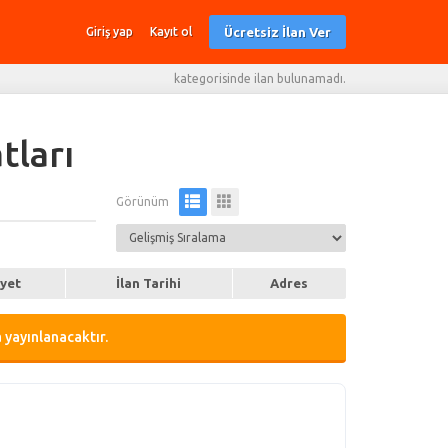
Ücretsiz İlan Ver
Giriş yap
Kayıt ol
kategorisinde ilan bulunamadı.
tları
Görünüm
iyet
İlan Tarihi
Adres
 yayınlanacaktır.