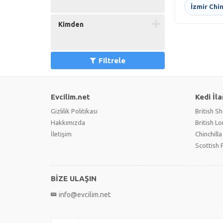
İzmir Chin
Kimden
Filtrele
Evcilim.net
Kedi İla
Gizlilik Politikası
British Sh
Hakkımızda
British L
İletişim
Chinchilla
Scottish 
BİZE ULAŞIN
info@evcilim.net