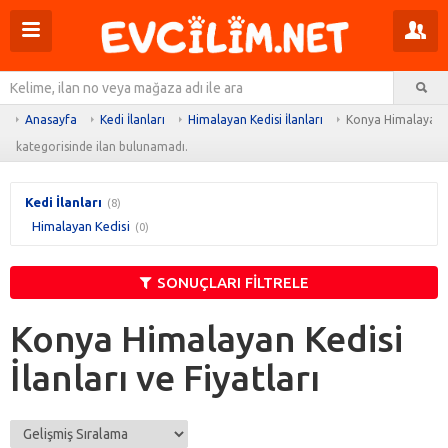
Menüyü
Pr
aç
m
Ar
aç
Anasayfa
Kedi İlanları
Himalayan Kedisi İlanları
Konya Himalayan Ke
kategorisinde ilan bulunamadı.
Kedi İlanları
(8)
Himalayan Kedisi
(0)
SONUÇLARI FİLTRELE
Konya Himalayan Kedisi
İlanları ve Fiyatları