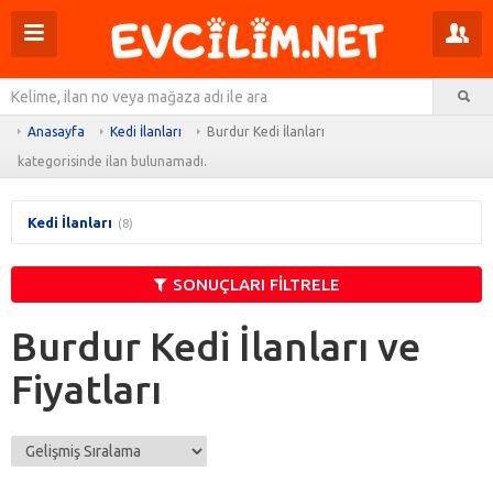
Menüyü
Pr
aç
m
Ar
aç
Anasayfa
Kedi İlanları
Burdur Kedi İlanları
kategorisinde ilan bulunamadı.
Kedi İlanları
(8)
SONUÇLARI FİLTRELE
Burdur Kedi İlanları ve
Fiyatları