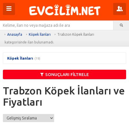
Menüyü
Pr
aç
m
Ar
aç
Anasayfa
Köpek İlanları
Trabzon Köpek İlanları
kategorisinde ilan bulunamadı.
Köpek İlanları
(19)
SONUÇLARI FİLTRELE
Trabzon Köpek İlanları ve
Fiyatları