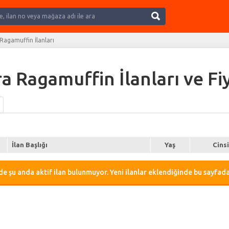
Ara
Ragamuffin İlanları
a Ragamuffin İlanları ve Fiy
İlan Başlığı
Yaş
Cins
e şu anda aktif ilan bulunmuyor. Yeni ilanlar eklendiğinde bu sayfada