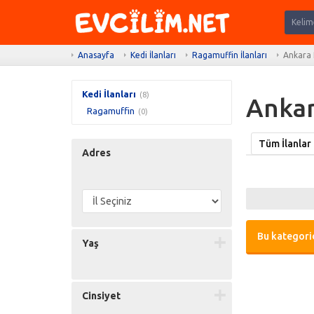
Anasayfa
Kedi İlanları
Ragamuffin İlanları
Ankara 
Kedi İlanları
(8)
Ankar
Ragamuffin
(0)
Tüm İlanlar
Adres
Bu kategorid
Yaş
Cinsiyet