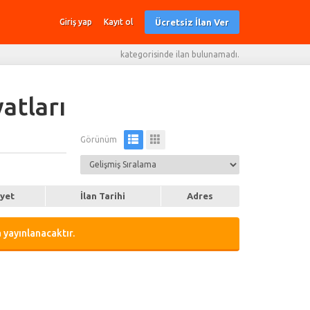
Ücretsiz İlan Ver
Giriş yap
Kayıt ol
kategorisinde ilan bulunamadı.
atları
Görünüm
iyet
İlan Tarihi
Adres
 yayınlanacaktır.