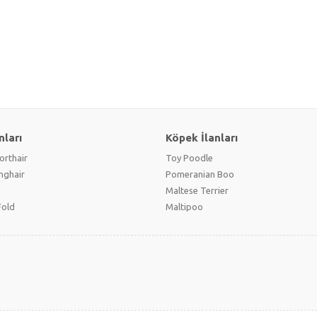
nları
Köpek İlanları
orthair
Toy Poodle
onghair
Pomeranian Boo
Maltese Terrier
Fold
Maltipoo