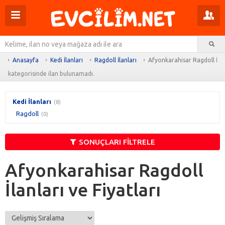
Menüyü
Pr
aç
m
Ar
aç
Anasayfa
Kedi İlanları
Ragdoll İlanları
Afyonkarahisar Ragdoll İlan
kategorisinde ilan bulunamadı.
Kedi İlanları
(8)
Ragdoll
(0)
SONUÇLARI FİLTRELE
Afyonkarahisar Ragdoll
İlanları ve Fiyatları