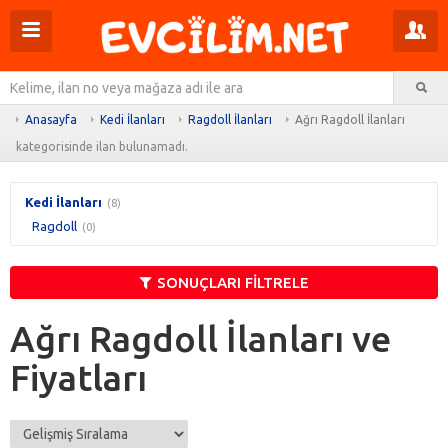
Menüyü
Pr
aç
m
Ar
aç
Anasayfa
Kedi İlanları
Ragdoll İlanları
Ağrı Ragdoll İlanları
kategorisinde ilan bulunamadı.
Kedi İlanları
(8)
Ragdoll
(0)
SONUÇLARI FİLTRELE
Ağrı Ragdoll İlanları ve
Fiyatları