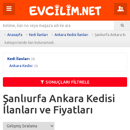
Menüyü
Pr
aç
m
Ar
aç
Anasayfa
Kedi İlanları
Ankara Kedisi İlanları
Şanlıurfa Ankara Kedis
kategorisinde ilan bulunamadı.
Kedi İlanları
(8)
Ankara Kedisi
(0)
SONUÇLARI FİLTRELE
Şanlıurfa Ankara Kedisi
İlanları ve Fiyatları