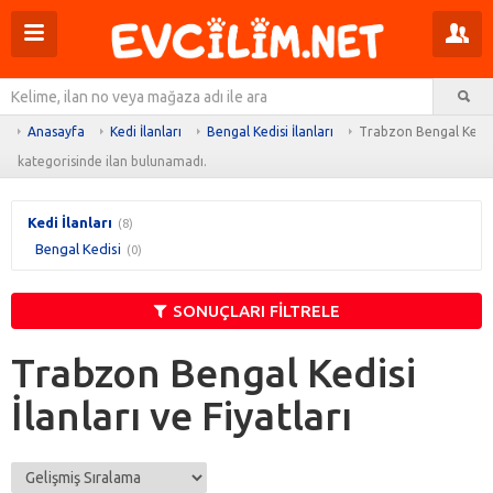
Menüyü
Pr
aç
m
Ar
aç
Anasayfa
Kedi İlanları
Bengal Kedisi İlanları
Trabzon Bengal Kedisi
kategorisinde ilan bulunamadı.
Kedi İlanları
(8)
Bengal Kedisi
(0)
SONUÇLARI FİLTRELE
Trabzon Bengal Kedisi
İlanları ve Fiyatları