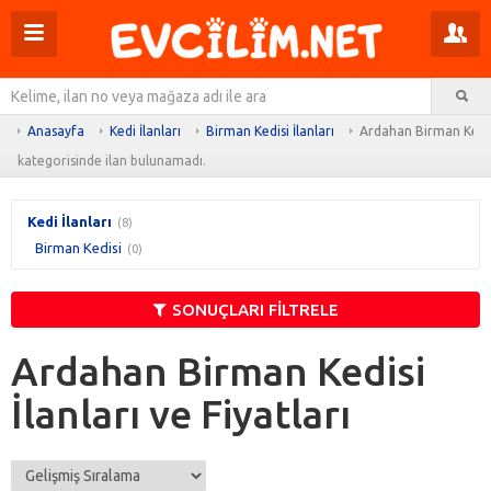
Menüyü
Pr
aç
m
Ar
aç
Anasayfa
Kedi İlanları
Birman Kedisi İlanları
Ardahan Birman Kedisi
kategorisinde ilan bulunamadı.
Kedi İlanları
(8)
Birman Kedisi
(0)
SONUÇLARI FİLTRELE
Ardahan Birman Kedisi
İlanları ve Fiyatları