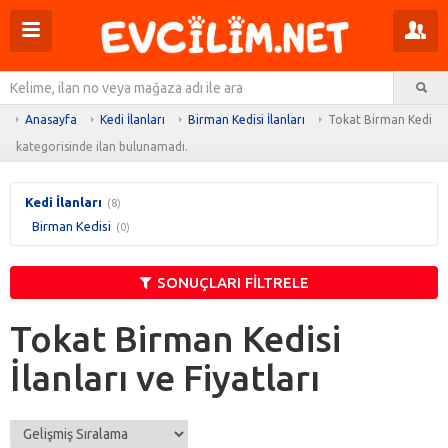
Menüyü
Pr
aç
m
Ar
aç
Anasayfa
Kedi İlanları
Birman Kedisi İlanları
Tokat Birman Kedisi İ
kategorisinde ilan bulunamadı.
Kedi İlanları
(8)
Birman Kedisi
(0)
SONUÇLARI FİLTRELE
Tokat Birman Kedisi
İlanları ve Fiyatları