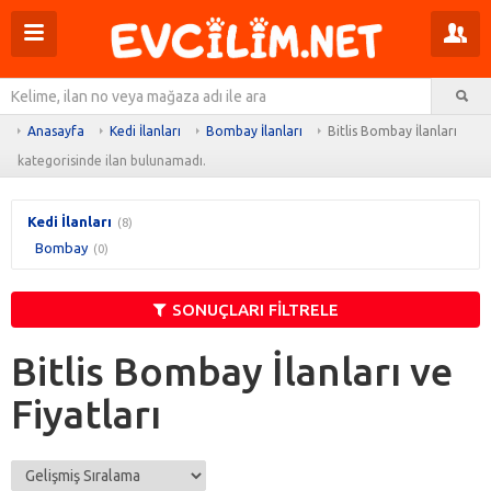
Menüyü
Pr
aç
m
Ar
aç
Anasayfa
Kedi İlanları
Bombay İlanları
Bitlis Bombay İlanları
kategorisinde ilan bulunamadı.
Kedi İlanları
(8)
Bombay
(0)
SONUÇLARI FİLTRELE
Bitlis Bombay İlanları ve
Fiyatları