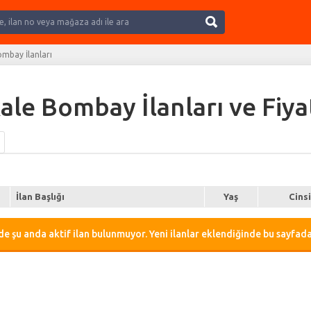
Ara
ombay İlanları
ale Bombay İlanları ve Fiya
İlan Başlığı
Yaş
Cins
e şu anda aktif ilan bulunmuyor. Yeni ilanlar eklendiğinde bu sayfada