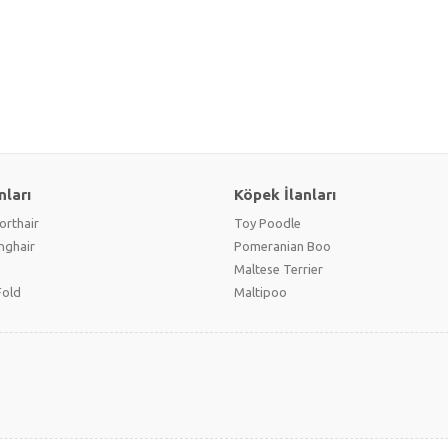
nları
Köpek İlanları
orthair
Toy Poodle
onghair
Pomeranian Boo
Maltese Terrier
Fold
Maltipoo