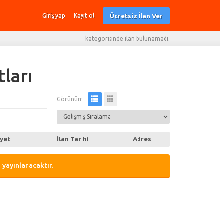
Ücretsiz İlan Ver
Giriş yap
Kayıt ol
kategorisinde ilan bulunamadı.
tları
Görünüm
iyet
İlan Tarihi
Adres
 yayınlanacaktır.