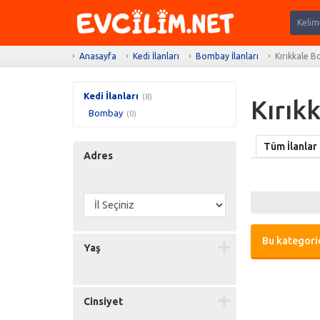
Anasayfa
Kedi İlanları
Bombay İlanları
Kırıkkale B
Kedi İlanları
(8)
Kırıkk
Bombay
(0)
Tüm İlanlar
Adres
Bu kategorid
Yaş
Cinsiyet