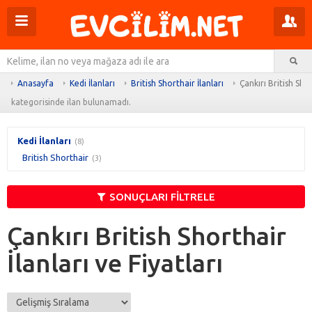
Menüyü
Pr
aç
m
Ar
aç
Anasayfa
Kedi İlanları
British Shorthair İlanları
Çankırı British Shor
kategorisinde ilan bulunamadı.
Kedi İlanları
(8)
British Shorthair
(3)
SONUÇLARI FİLTRELE
Çankırı British Shorthair
İlanları ve Fiyatları