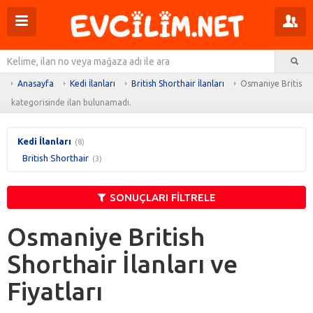
Menüyü
Pr
aç
m
Ar
aç
Anasayfa
Kedi İlanları
British Shorthair İlanları
Osmaniye British S
kategorisinde ilan bulunamadı.
Kedi İlanları
(8)
British Shorthair
(3)
SONUÇLARI FİLTRELE
Osmaniye British
Shorthair İlanları ve
Fiyatları