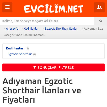
Menüyü
Pr
aç
m
Ar
aç
Anasayfa
Kedi İlanları
Egzotic Shorthair İlanları
Adıyaman Egzotic 
kategorisinde ilan bulunamadı.
Kedi İlanları
(8)
Egzotic Shorthair
(0)
SONUÇLARI FİLTRELE
Adıyaman Egzotic
Shorthair İlanları ve
Fiyatları