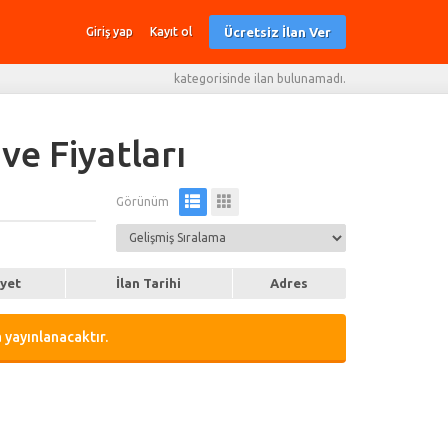
Ücretsiz İlan Ver
Giriş yap
Kayıt ol
kategorisinde ilan bulunamadı.
ve Fiyatları
Görünüm
iyet
İlan Tarihi
Adres
 yayınlanacaktır.