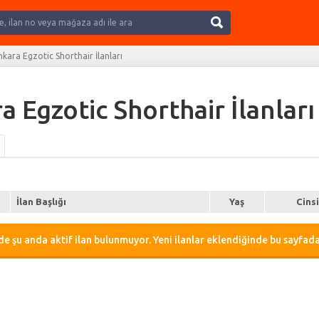
Ara
nkara Egzotic Shorthair İlanları
 Egzotic Shorthair İlanları 
İlan Başlığı
Yaş
Cins
e şu anda aktif ilan bulunmuyor. Yeni ilanlar eklendiğinde bu sayfada