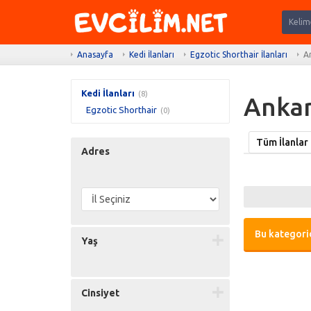
Anasayfa
Kedi İlanları
Egzotic Shorthair İlanları
A
Kedi İlanları
(8)
Ankara
Egzotic Shorthair
(0)
Tüm İlanlar
Adres
Bu kategorid
Yaş
Cinsiyet