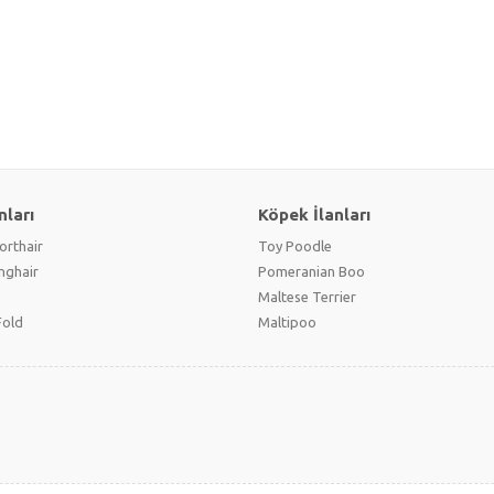
nları
Köpek İlanları
orthair
Toy Poodle
onghair
Pomeranian Boo
Maltese Terrier
Fold
Maltipoo