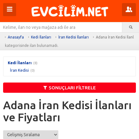
Menüyü
Pr
aç
m
Ar
aç
Anasayfa
Kedi İlanları
İran Kedisi İlanları
Adana İran Kedisi İlanları
kategorisinde ilan bulunamadı.
Kedi İlanları
(8)
İran Kedisi
(0)
SONUÇLARI FİLTRELE
Adana İran Kedisi İlanları
ve Fiyatları