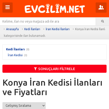
Menüyü
Pr
aç
m
Ar
aç
Anasayfa
Kedi İlanları
İran Kedisi İlanları
Konya İran Kedisi İlanları
kategorisinde ilan bulunamadı.
Kedi İlanları
(8)
İran Kedisi
(0)
SONUÇLARI FİLTRELE
Konya İran Kedisi İlanları
ve Fiyatları