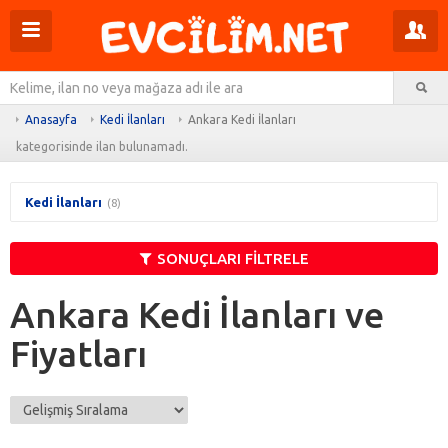
Menüyü
Pr
aç
m
Ar
aç
Anasayfa
Kedi İlanları
Ankara Kedi İlanları
kategorisinde ilan bulunamadı.
Kedi İlanları
(8)
SONUÇLARI FİLTRELE
Ankara Kedi İlanları ve
Fiyatları