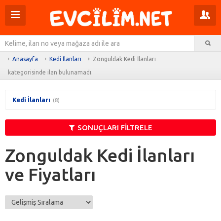
Menüyü
Pr
aç
m
Ar
aç
Anasayfa
Kedi İlanları
Zonguldak Kedi İlanları
kategorisinde ilan bulunamadı.
Kedi İlanları
(8)
SONUÇLARI FİLTRELE
Zonguldak Kedi İlanları
ve Fiyatları