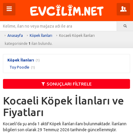
Menüyü
Pr
aç
m
Ar
aç
Anasayfa
Köpek İlanları
Kocaeli Köpek İlanları
kategorisinde
1
ilan bulundu.
Köpek İlanları
(1)
Toy Poodle
(1)
SONUÇLARI FİLTRELE
Kocaeli Köpek İlanları ve
Fiyatları
Kocaeli'da şu anda 1 aktif Köpek İlanları ilanı bulunmaktadır. İlanların
bilgileri son olarak 29 Temmuz 2026 tarihinde güncellenmiştir.