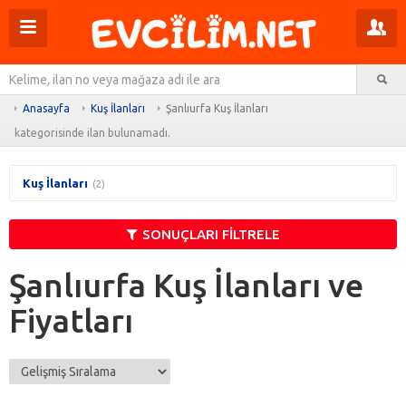
Menüyü
Pr
aç
m
Ar
aç
Anasayfa
Kuş İlanları
Şanlıurfa Kuş İlanları
kategorisinde ilan bulunamadı.
Kuş İlanları
(2)
SONUÇLARI FİLTRELE
Şanlıurfa Kuş İlanları ve
Fiyatları