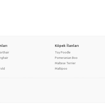
nları
Köpek İlanları
orthair
Toy Poodle
onghair
Pomeranian Boo
Maltese Terrier
Fold
Maltipoo