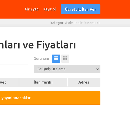
Ücretsiz İlan Ver
Giriş yap
Kayıt ol
kategorisinde ilan bulunamadı.
arı ve Fiyatları
Görünüm
iyet
İlan Tarihi
Adres
 yayınlanacaktır.