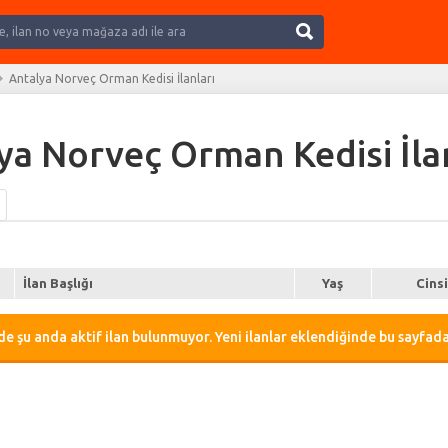
Ara
Antalya Norveç Orman Kedisi İlanları
ya Norveç Orman Kedisi İlanl
İlan Başlığı
Yaş
Cins
e şu anda aktif ilan bulunmuyor. Yeni ilanlar eklendiğinde bu sayfada