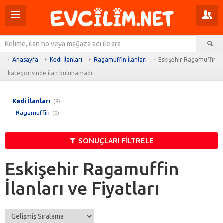
Menüyü
Pr
aç
m
Ar
aç
Anasayfa
Kedi İlanları
Ragamuffin İlanları
Eskişehir Ragamuffin İl
kategorisinde ilan bulunamadı.
Kedi İlanları
(8)
Ragamuffin
(0)
SONUÇLARI FİLTRELE
Eskişehir Ragamuffin
İlanları ve Fiyatları