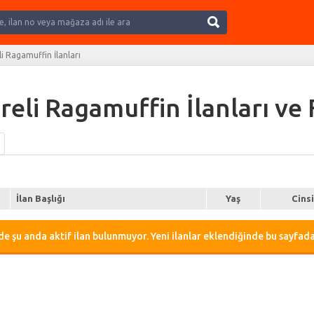
Ara
li Ragamuffin İlanları
reli Ragamuffin İlanları ve 
İlan Başlığı
Yaş
Cins
e şu anda aktif ilan bulunmuyor. Yeni ilanlar eklendiğinde bu sayfada