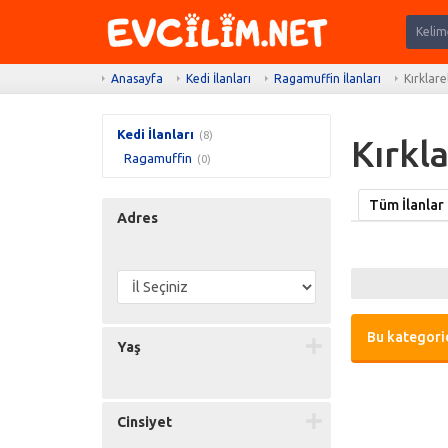
Anasayfa
Kedi İlanları
Ragamuffin İlanları
Kırklare
Kedi İlanları
(8)
Kırkla
Ragamuffin
(0)
Tüm İlanlar
Adres
Bu kategorid
Yaş
Cinsiyet