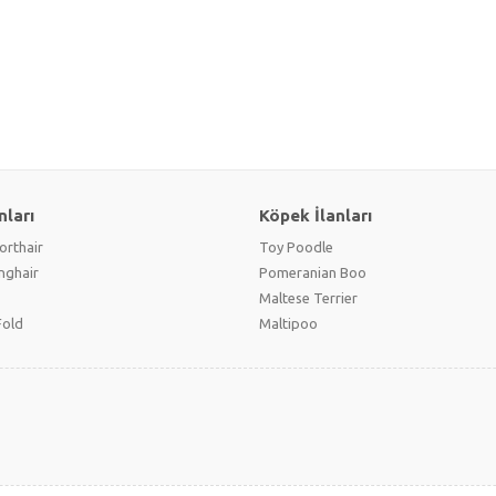
nları
Köpek İlanları
orthair
Toy Poodle
onghair
Pomeranian Boo
Maltese Terrier
Fold
Maltipoo