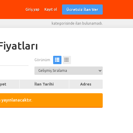
Ücretsiz İlan Ver
Giriş yap
Kayıt ol
kategorisinde ilan bulunamadı.
Fiyatları
Görünüm
iyet
İlan Tarihi
Adres
 yayınlanacaktır.