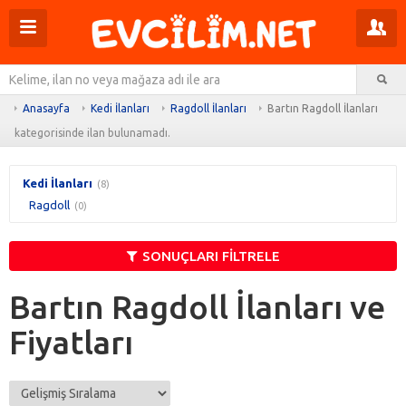
Menüyü
Pr
aç
m
Ar
aç
Anasayfa
Kedi İlanları
Ragdoll İlanları
Bartın Ragdoll İlanları
kategorisinde ilan bulunamadı.
Kedi İlanları
(8)
Ragdoll
(0)
SONUÇLARI FİLTRELE
Bartın Ragdoll İlanları ve
Fiyatları