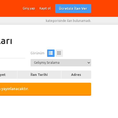
Ücretsiz İlan Ver
Giriş yap
Kayıt ol
kategorisinde ilan bulunamadı.
arı
Görünüm
iyet
İlan Tarihi
Adres
 yayınlanacaktır.