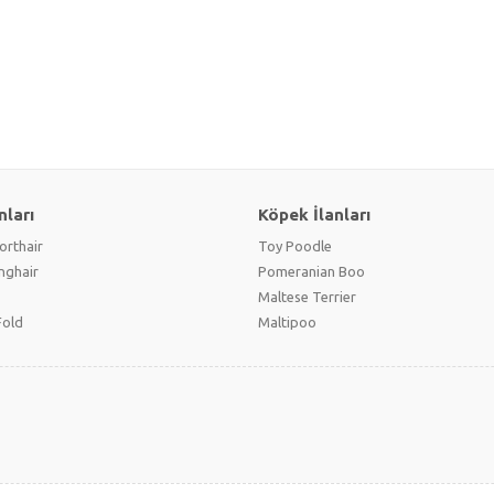
nları
Köpek İlanları
orthair
Toy Poodle
onghair
Pomeranian Boo
Maltese Terrier
Fold
Maltipoo