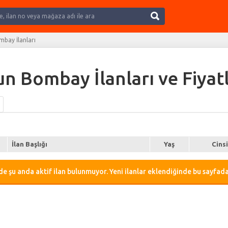
Ara
mbay İlanları
un Bombay İlanları ve Fiyatl
İlan Başlığı
Yaş
Cins
e şu anda aktif ilan bulunmuyor. Yeni ilanlar eklendiğinde bu sayfada