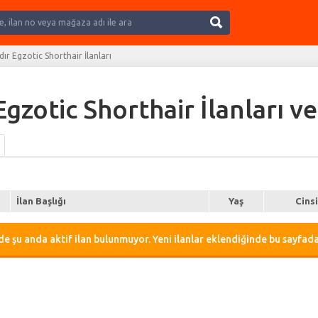
Ara
dır Egzotic Shorthair İlanları
Egzotic Shorthair İlanları ve
İlan Başlığı
Yaş
Cins
e şu anda aktif ilan bulunmuyor. Yeni ilanlar eklendiğinde bu sayfada