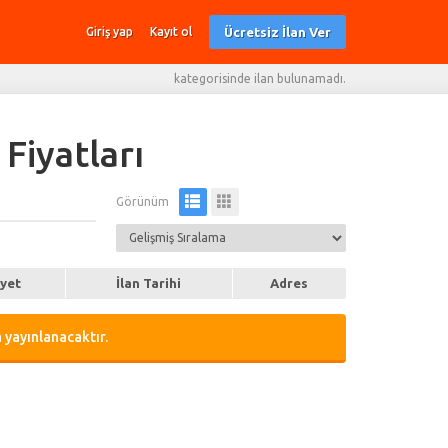
Ücretsiz İlan Ver
Giriş yap
Kayıt ol
kategorisinde ilan bulunamadı.
 Fiyatları
Görünüm
iyet
İlan Tarihi
Adres
 yayınlanacaktır.