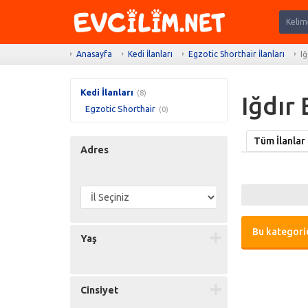
Anasayfa
Kedi İlanları
Egzotic Shorthair İlanları
Iğ
Kedi İlanları
(8)
Iğdır 
Egzotic Shorthair
(0)
Tüm İlanlar
Adres
Bu kategorid
Yaş
Cinsiyet