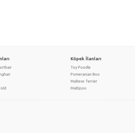
nları
Köpek İlanları
orthair
Toy Poodle
onghair
Pomeranian Boo
Maltese Terrier
Fold
Maltipoo